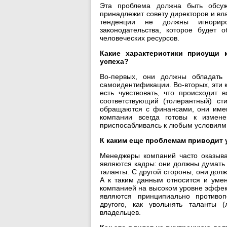
Эта проблема должна быть обсуж
принадлежит совету директоров и вла
тенденции не должны игнориро
законодательства, которое будет 
человеческих ресурсов.
Какие характеристики присущи 
успеха?
Во-первых, они должны обладать
самоидентификации. Во-вторых, эти 
есть чувствовать, что происходит 
соответствующий (толерантный) ст
обращаются с финансами, они име
компании всегда готовы к измен
приспосабливаясь к любым условиям
К каким еще проблемам приводит 
Менеджеры компаний часто оказыва
являются кадры: они должны думать н
таланты. С другой стороны, они до
А к таким данным относится и уме
компанией на высоком уровне эффек
являются принципиально противо
другого, как увольнять таланты 
владельцев.