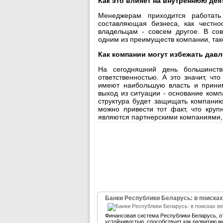
Как это влияет на внутреннюю де
Менеджерам приходится работат
составляющая бизнеса, как честно
владельцам - совсем другое. В сов
одним из преимуществ компании, так
Как компании могут избежать дав
На сегодняшний день большинств
ответственностью. А это значит, ч
имеют наибольшую власть и прини
выход из ситуации - основание комп
структура будет защищать компанию
можно привести тот факт, что кру
являются партнерскими компаниями, 
Банки Республики Беларусь: в поисках
Финансовая система Республики Беларусь, 
устойчивостью, способствует как развитию м