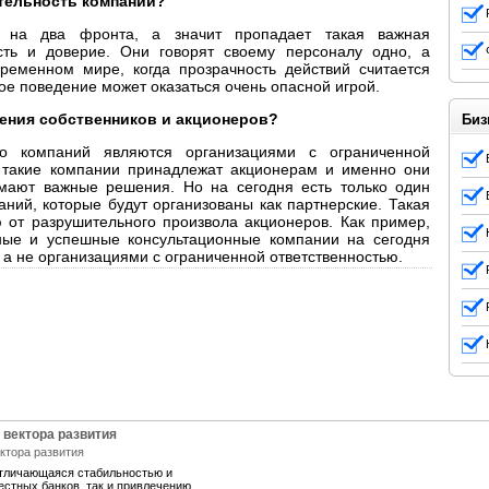
ятельность компании?
ь на два фронта, а значит пропадает такая важная
сть и доверие. Они говорят своему персоналу одно, а
ременном мире, когда прозрачность действий считается
ое поведение может оказаться очень опасной игрой.
ления собственников и акционеров?
Биз
о компаний являются организациями с ограниченной
то такие компании принадлежат акционерам и именно они
мают важные решения. Но на сегодня есть только один
аний, которые будут организованы как партнерские. Такая
 от разрушительного произвола акционеров. Как пример,
пные и успешные консультационные компании на сегодня
а не организациями с ограниченной ответственностью.
 вектора развития
отличающаяся стабильностью и
естных банков, так и привлечению