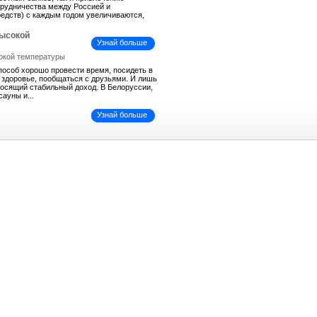
трудничества между Россией и
средств) с каждым годом увеличиваются,
высокой
Узнай больше
пособ хорошо провести время, посидеть в
ь здоровье, пообщаться с друзьями. И лишь
иносящий стабильный доход. В Белоруссии,
сауны и...
Узнай больше