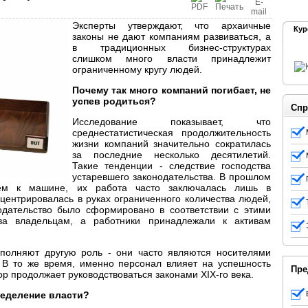
Эксперты утверждают, что архаичные
Кур
законы не дают компаниям развиваться, а
в традиционных бизнес-структурах
слишком много власти принадлежит
ограниченному кругу людей.
Почему так много компаний погибает, не
успев родиться?
Спр
Исследование показывает, что
среднестатистическая продолжительность
жизни компаний значительно сократилась
за последние несколько десятилетий.
Такие тенденции - следствие господства
устаревшего законодательства. В прошлом
ем к машине, их работа часто заключалась лишь в
нцентрировалась в руках ограниченного количества людей,
одательство было сформировано в соответствии с этими
ва владельцам, а работники принадлежали к активам
полняют другую роль - они часто являются носителями
 В то же время, именно персонал влияет на успешность
Пре
ор продолжает руководствоваться законами XIX-го века.
ределение власти?