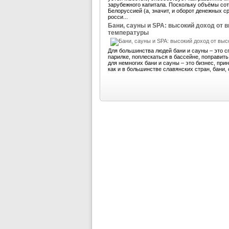
зарубежного капитала. Поскольку объёмы со
Белоруссией (а, значит, и оборот денежных 
росси...
Бани, сауны и SPA: высокий доход от 
температуры
Для большинства людей бани и сауны – это с
парилке, поплескаться в бассейне, поправит
для немногих бани и сауны – это бизнес, пр
как и в большинстве славянских стран, бани, 