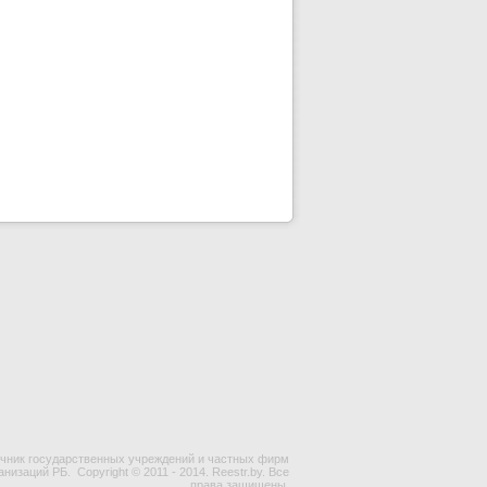
чник государственных учреждений и частных фирм
ганизаций РБ.
Copyright © 2011 - 2014. Reestr.by. Все
права защищены.