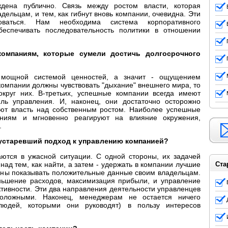
дена публично. Связь между ростом власти, которая
дельцам, и тем, как гибнут вновь компании, очевидна. Эти
ваться. Нам необходима система корпоративного
обеспечивать последовательность политики в отношении
компаниям, которые сумели достичь долгосрочного
 мощной системой ценностей, а значит - ощущением
компании должны чувствовать "дыхание" внешнего мира, то
вокруг них. В-третьих, успешные компании всегда имеют
иль управления. И, наконец, они достаточно осторожно
ют власть над собственным ростом. Наиболее успешные
ениям и мгновенно реагируют на влияние окружения,
.
устаревший подход к управлению компанией?
ются в ужасной ситуации. С одной стороны, их задачей
ад тем, как найти, а затем - удержать в компании лучшие
Ста
лжны показывать положительные данные своим владельцам.
ньшение расходов, максимизация прибыли, и управление
тивности. Эти два направления деятельности управленцев
положными. Наконец, менеджерам не остается ничего
(людей, которыми они руководят) в пользу интересов