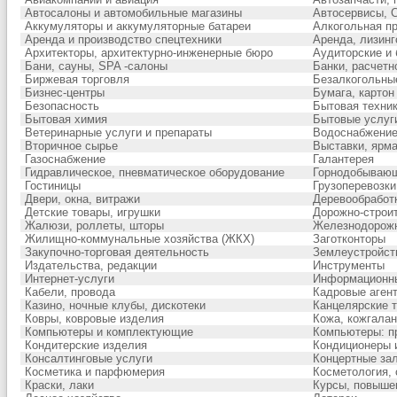
Автосалоны и автомобильные магазины
Автосервисы, 
Аккумуляторы и аккумуляторные батареи
Алкогольная п
Аренда и производство спецтехники
Аренда, лизинг
Архитекторы, архитектурно-инженерные бюро
Аудиторские и 
Бани, сауны, SPA -салоны
Банки, расчетн
Биржевая торговля
Безалкогольны
Бизнес-центры
Бумага, картон
Безопасность
Бытовая техни
Бытовая химия
Бытовые услуг
Ветеринарные услуги и препараты
Водоснабжение
Вторичное сырье
Выставки, ярма
Газоснабжение
Галантерея
Гидравлическое, пневматическое оборудование
Горнодобываю
Гостиницы
Грузоперевозки
Двери, окна, витражи
Деревообработ
Детские товары, игрушки
Дорожно-строит
Жалюзи, роллеты, шторы
Железнодорожн
Жилищно-коммунальные хозяйства (ЖКХ)
Заготконторы
Закупочно-торговая деятельность
Землеустройств
Издательства, редакции
Инструменты
Интернет-услуги
Информационны
Кабели, провода
Кадровые агент
Казино, ночные клубы, дискотеки
Канцелярские 
Ковры, ковровые изделия
Кожа, кожгала
Компьютеры и комплектующие
Компьютеры: п
Кондитерские изделия
Кондиционеры 
Консалтинговые услуги
Концертные зал
Косметика и парфюмерия
Косметология,
Краски, лаки
Курсы, повыше