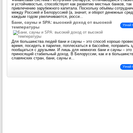
Финансовая система Республики Беларусь, отличающаяся стаби
и устойчивостью, способствует как развитию местных банков, так
привлечению зарубежного капитала. Поскольку объёмы сотрудни
между Россией и Белоруссией (а, значит, и оборот денежных сред
каждым годом увеличиваются, росси...
Бани, сауны и SPA: высокий доход от высокой
Узнай
температуры
Для большинства людей бани и сауны – это способ хорошо прове
время, посидеть в парилке, поплескаться в бассейне, поправить 
пообщаться с друзьями. И лишь для немногих бани и сауны – это 
приносящий стабильный доход. В Белоруссии, как и в большинст
славянских стран, бани, сауны и...
Узнай