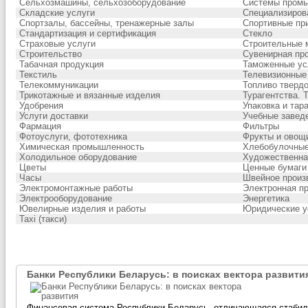
Сельхозмашины, сельхозоборудование
Системы промы
Складские услуги
Специализиров
Спортзалы, бассейны, тренажерные залы
Спортивные пр
Стандартизация и сертификация
Стекло
Страховые услуги
Строительные 
Строительство
Сувенирная пр
Табачная продукция
Таможенные ус
Текстиль
Телевизионные
Телекоммуникации
Топливо тверд
Трикотажные и вязанные изделия
Турагентства. 
Удобрения
Упаковка и тар
Услуги доставки
Учебные заведе
Фармация
Фильтры
Фотоуслуги, фототехника
Фрукты и овощ
Химическая промышленность
Хлебобулочные
Холодильное оборудование
Художественна
Цветы
Ценные бумаги
Часы
Швейное произ
Электромонтажные работы
Электронная п
Электрооборудование
Энергетика
Ювелирные изделия и работы
Юридические у
Taxi (такси)
Банки Республики Беларусь: в поисках вектора развити