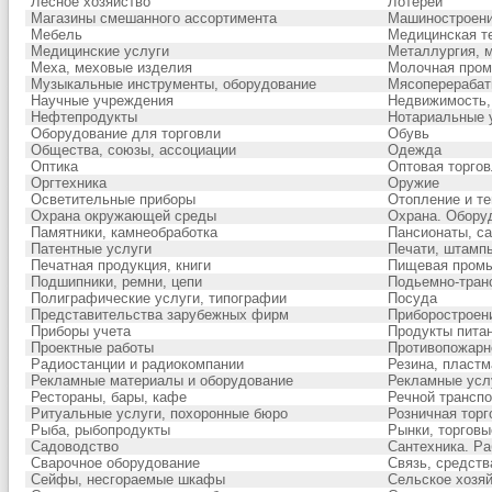
Лесное хозяйство
Лотереи
Магазины смешанного ассортимента
Машиностроен
Мебель
Медицинская т
Медицинские услуги
Металлургия, 
Меха, меховые изделия
Молочная про
Музыкальные инструменты, оборудование
Мясоперераба
Научные учреждения
Недвижимость,
Нефтепродукты
Нотариальные 
Оборудование для торговли
Обувь
Общества, союзы, ассоциации
Одежда
Оптика
Оптовая торгов
Оргтехника
Оружие
Осветительные приборы
Отопление и т
Охрана окружающей среды
Охрана. Обору
Памятники, камнеобработка
Пансионаты, са
Патентные услуги
Печати, штамп
Печатная продукция, книги
Пищевая пром
Подшипники, ремни, цепи
Подьемно-тран
Полиграфические услуги, типографии
Посуда
Представительства зарубежных фирм
Приборостроен
Приборы учета
Продукты пита
Проектные работы
Противопожарн
Радиостанции и радиокомпании
Резина, пластм
Рекламные материалы и оборудование
Рекламные усл
Рестораны, бары, кафе
Речной транспо
Ритуальные услуги, похоронные бюро
Розничная торг
Рыба, рыбопродукты
Рынки, торговы
Садоводство
Сантехника. Ра
Сварочное оборудование
Связь, средств
Сейфы, несгораемые шкафы
Сельское хозя