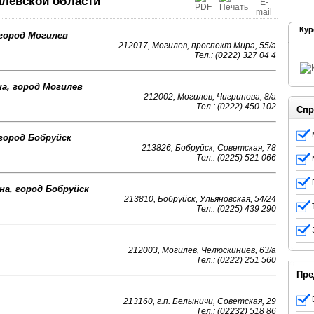
левской области
Кур
город Могилев
212017, Могилев, проспект Мира, 55/а
Тел.: (0222) 327 04 4
а, город Могилев
212002, Могилев, Чигринова, 8/а
Тел.: (0222) 450 102
Спр
город Бобруйск
213826, Бобруйск, Советская, 78
Тел.: (0225) 521 066
а, город Бобруйск
213810, Бобруйск, Ульяновская, 54/24
Тел.: (0225) 439 290
212003, Могилев, Челюскинцев, 63/а
Тел.: (0222) 251 560
Пре
213160, г.п. Белыничи, Советская, 29
Тел.: (02232) 518 86