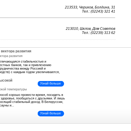
213533, Чериков, Болдина, 31
Тел.: (02243) 321 41
213010, Шклов, Дом Советов
Тел.: (02239) 313 62
 вектора развития
отличающаяся стабильностью и
естных банков, так и привлечению
трудничества между Россией и
средств) с каждым годом увеличиваются,
высокой
Узнай больше
пособ хорошо провести время, посидеть в
ь здоровье, пообщаться с друзьями. И лишь
иносящий стабильный доход. В Белоруссии,
сауны и...
Узнай больше