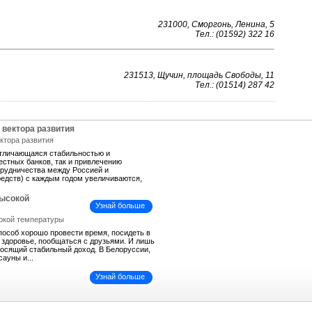
231000, Сморгонь, Ленина, 5
Тел.: (01592) 322 16
231513, Щучин, площадь Свободы, 11
Тел.: (01514) 287 42
 вектора развития
отличающаяся стабильностью и
естных банков, так и привлечению
трудничества между Россией и
средств) с каждым годом увеличиваются,
высокой
Узнай больше
пособ хорошо провести время, посидеть в
ь здоровье, пообщаться с друзьями. И лишь
иносящий стабильный доход. В Белоруссии,
сауны и...
Узнай больше