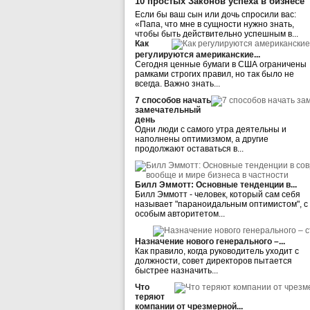
10 простых Законов успеха в бизнесе
Если бы ваш сын или дочь спросили вас:
«Папа, что мне в сущности нужно знать,
чтобы быть действительно успешным в...
Как
регулируются американские...
Сегодня ценные бумаги в США ограничены
рамками строгих правил, но так было не
всегда. Важно знать...
7 способов начать
замечательный
день
Одни люди с самого утра деятельны и
наполнены оптимизмом, а другие
продолжают оставаться в...
Билл Эммотт: Основные тенденции в...
Билл Эммотт - человек, который сам себя
называет "параноидальным оптимистом", с
особым авторитетом...
Назначение нового генерального –...
Как правило, когда руководитель уходит с
должности, совет директоров пытается
быстрее назначить...
Что
теряют
компании от чрезмерной...