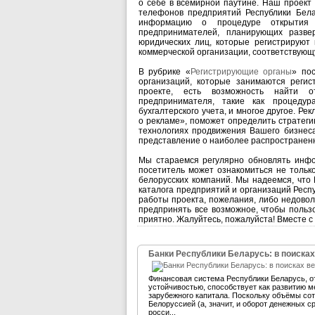
о себе в всемирной паутине. Наш проект
телефонов предприятий Республики Бела
информацию о процедуре открытия 
предпринимателей, планирующих разве
юридических лиц, которые регистрирую
коммерческой организации, соответствую
В рубрике «
Регистрирующие органы
» по
организаций, которые занимаются регис
проекте, есть возможность найти 
предпринимателя, такие как процедур
бухгалтерского учета, и многое другое. Р
о рекламе», поможет определить стратеги
технологиях продвижения Вашего бизнес
представление о наиболее распространен
Мы стараемся регулярно обновлять инфо
посетитель может ознакомиться не тольк
белорусских компаний. Мы надеемся, что
каталога предприятий и организаций Респ
работы проекта, пожелания, либо недово
предпринять все возможное, чтобы польз
приятно. Жалуйтесь, пожалуйста! Вместе с
Банки Республики Беларусь: в поисках
Финансовая система Республики Беларусь, 
устойчивостью, способствует как развитию м
зарубежного капитала. Поскольку объёмы со
Белоруссией (а, значит, и оборот денежных 
росси...