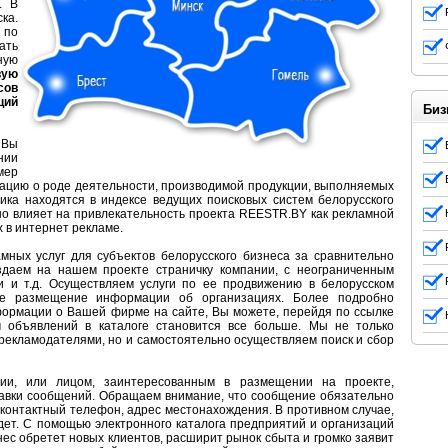
. В
ка.
 по
ать
ную
вую
сов
ций
Биз
 Вы
ии
мер
мацию о роде деятельности, производимой продукции, выполняемых
ника находятся в индексе ведущих поисковых систем белорусского
но влияет на привлекательность проекта
REESTR
.
BY
как рекламной
 в интернет рекламе.
ных услуг для субъектов белорусского бизнеса за сравнительно
здаем на нашем проекте страничку компании, с неограниченным
 и т.д. Осуществляем услуги по ее продвижению в белорусском
ое размещение информации об организациях. Более подробно
ормации о Вашей фирме на сайте, Вы можете, перейдя по ссылке
 объявлений в каталоге становится все больше. Мы не только
екламодателями, но и самостоятельно осуществляем поиск и сбор
ии, или лицом, заинтересованным в размещении на проекте,
равки сообщений. Обращаем внимание, что сообщение обязательно
контактный телефон, адрес местонахождения. В противном случае,
дет. С помощью электронного каталога предприятий и организаций
ес обретет новых клиентов, расширит рынок сбыта и громко заявит