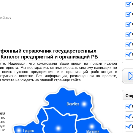
лефонный справочник государственных
Каталог предприятий и организаций РБ
йте. Надеемся, что сэкономили Ваше время на поиски нужной
 интернета. Мы постарались оптимизировать систему навигации по
ь поиск нужного предприятия, или организаций работающих в
туитивно понятно. Вся информация, размещенная на проекте,
 можете наблюдать на главной странице сайта.
Ста
.
ния
 по
ьно
где
ные