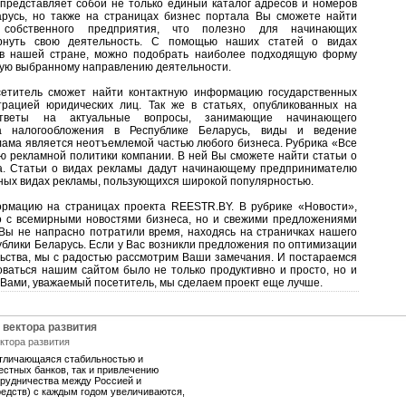
 представляет собой не только единый каталог адресов и номеров
русь, но также на страницах бизнес портала Вы сможете найти
собственного предприятия, что полезно для начинающих
рнуть свою деятельность. С помощью наших статей о видах
т в нашей стране, можно подобрать наиболее подходящую форму
щую выбранному направлению деятельности.
сетитель сможет найти контактную информацию государственных
трацией юридических лиц. Так же в статьях, опубликованных на
ответы на актуальные вопросы, занимающие начинающего
а налогообложения в Республике Беларусь, виды и ведение
еклама является неотъемлемой частью любого бизнеса. Рубрика «Все
ю рекламной политики компании. В ней Вы сможете найти статьи о
а. Статьи о видах рекламы дадут начинающему предпринимателю
ных видах рекламы, пользующихся широкой популярностью.
рмацию на страницах проекта REESTR.BY. В рубрике «Новости»,
о с всемирными новостями бизнеса, но и свежими предложениями
 Вы не напрасно потратили время, находясь на страничках нашего
ублики Беларусь. Если у Вас возникли предложения по оптимизации
льства, мы с радостью рассмотрим Ваши замечания. И постараемся
оваться нашим сайтом было не только продуктивно и просто, но и
 Вами, уважаемый посетитель, мы сделаем проект еще лучше.
 вектора развития
отличающаяся стабильностью и
естных банков, так и привлечению
трудничества между Россией и
средств) с каждым годом увеличиваются,