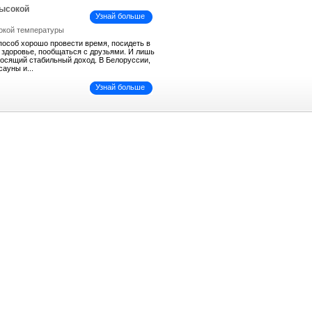
высокой
Узнай больше
пособ хорошо провести время, посидеть в
ь здоровье, пообщаться с друзьями. И лишь
иносящий стабильный доход. В Белоруссии,
сауны и...
Узнай больше