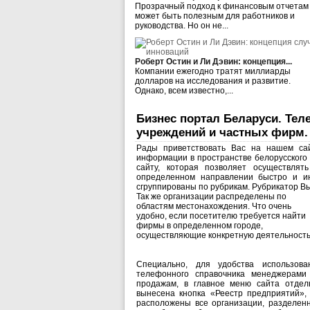
Прозрачный подход к финансовым отчетам
может быть полезным для работников и
руководства. Но он не...
Роберт Остин и Ли Дэвин: концепция...
Компании ежегодно тратят миллиарды
долларов на исследования и развитие.
Однако, всем известно,...
Бизнес портал Беларуси. Те
учреждений и частных фирм. 
Рады приветствовать Вас на нашем са
информации в пространстве белорусского
сайту, которая позволяет осуществлят
определенном направлении быстро и ин
сгруппированы по рубрикам. Рубрикатор Вы
Так же организации распределены по
областям местонахождения. Что очень
удобно, если посетителю требуется найти
фирмы в определенном городе,
осуществляющие конкретную деятельность
Специально, для удобства использова
телефонного справочника менеджерами
продажам, в главное меню сайта отдел
вынесена кнопка «Реестр предприятий», 
расположены все организации, разделен