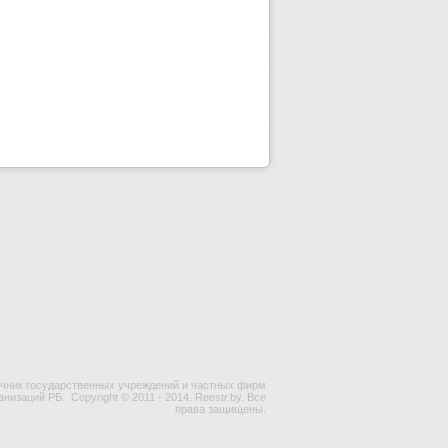
чник государственных учреждений и частных фирм
ганизаций РБ.
Copyright © 2011 - 2014. Reestr.by. Все
права защищены.