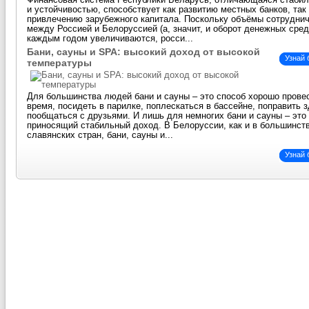
Финансовая система Республики Беларусь, отличающаяся стаби
и устойчивостью, способствует как развитию местных банков, так
привлечению зарубежного капитала. Поскольку объёмы сотрудни
между Россией и Белоруссией (а, значит, и оборот денежных сред
каждым годом увеличиваются, росси...
Бани, сауны и SPA: высокий доход от высокой
Узнай
температуры
Для большинства людей бани и сауны – это способ хорошо прове
время, посидеть в парилке, поплескаться в бассейне, поправить 
пообщаться с друзьями. И лишь для немногих бани и сауны – это 
приносящий стабильный доход. В Белоруссии, как и в большинст
славянских стран, бани, сауны и...
Узнай