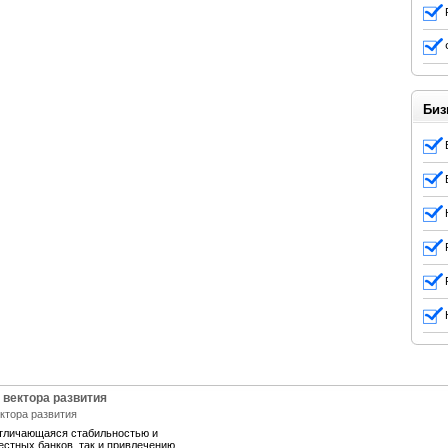
Биз
 вектора развития
отличающаяся стабильностью и
естных банков, так и привлечению