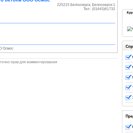
225215
Белоозерск
,
Белоозерск-1
Тел.:
(01643)61732
Кур
Спр
О Осмос
точно прав для комментирования
Пре