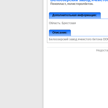
Пенопласт, полистеролбетон.
Дополнительная информация:
Область:
Брестская
Описание:
Белоозерский завод ячеистого бетона ОО
Недоста