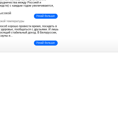
трудничества между Россией и
средств) с каждым годом увеличиваются,
высокой
Узнай больше
пособ хорошо провести время, посидеть в
ь здоровье, пообщаться с друзьями. И лишь
иносящий стабильный доход. В Белоруссии,
сауны и...
Узнай больше