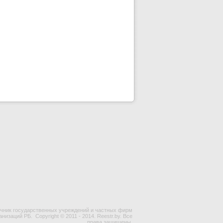
чник государственных учреждений и частных фирм
ганизаций РБ.
Copyright © 2011 - 2014. Reestr.by. Все
права защищены.