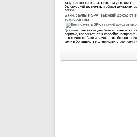
зарубежного капитала. Поскольку объёмы со
Белоруссией (а, значит, и оборот денежных 
росси...
Бани, сауны и SPA: высокий доход от 
температуры
Для большинства людей бани и сауны – это с
парилке, поплескаться в бассейне, поправит
для немногих бани и сауны – это бизнес, пр
как и в большинстве славянских стран, бани, 