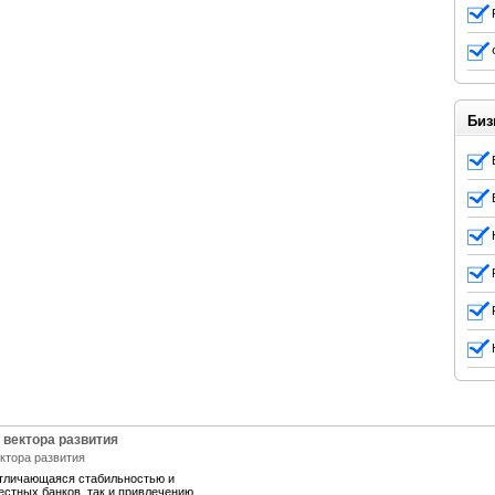
Биз
 вектора развития
отличающаяся стабильностью и
естных банков, так и привлечению