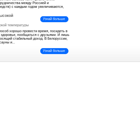
трудничества между Россией и
средств) с каждым годом увеличиваются,
высокой
Узнай больше
пособ хорошо провести время, посидеть в
ь здоровье, пообщаться с друзьями. И лишь
иносящий стабильный доход. В Белоруссии,
сауны и...
Узнай больше