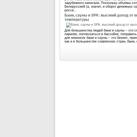
зарубежного капитала. Поскольку объёмы со
Белоруссией (а, значит, и оборот денежных 
росси...
Бани, сауны и SPA: высокий доход от 
температуры
Для большинства людей бани и сауны – это с
парилке, поплескаться в бассейне, поправит
для немногих бани и сауны – это бизнес, пр
как и в большинстве славянских стран, бани, 