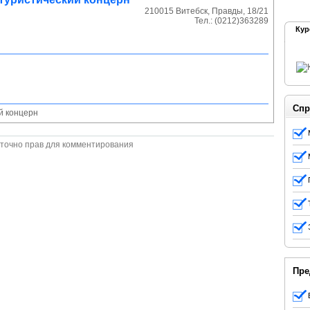
210015
Витебск
,
Правды, 18/21
Тел.:
(0212)363289
Кур
Спр
й концерн
точно прав для комментирования
Пре