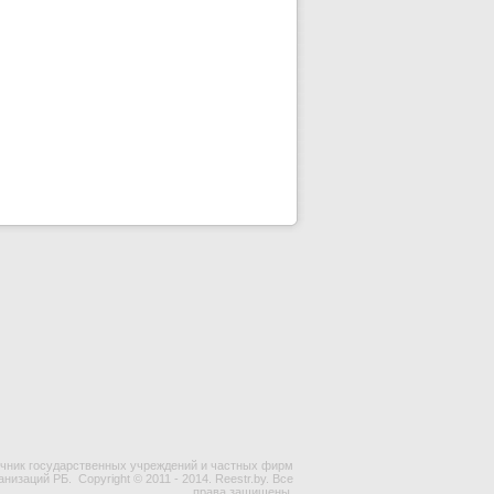
чник государственных учреждений и частных фирм
ганизаций РБ.
Copyright © 2011 - 2014. Reestr.by. Все
права защищены.