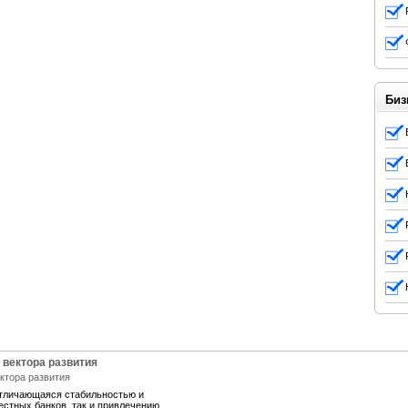
Биз
 вектора развития
отличающаяся стабильностью и
естных банков, так и привлечению