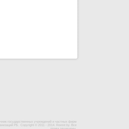
чник государственных учреждений и частных фирм
ганизаций РБ.
Copyright © 2011 - 2014. Reestr.by. Все
права защищены.