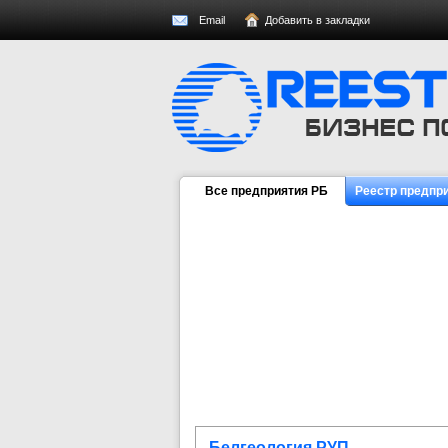
Email
Добавить в закладки
Все предприятия РБ
Реестр предпр
Белгеология РУП