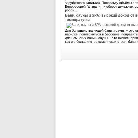
зарубежного капитала. Поскольку объёмы со
Белоруссией (а, значит, и оборот денежных 
росси...
Бани, сауны и SPA: высокий доход от 
температуры
Для большинства людей бани и сауны – это с
парилке, поплескаться в бассейне, поправит
для немногих бани и сауны – это бизнес, пр
как и в большинстве славянских стран, бани, 