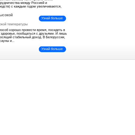
трудничества между Россией и
средств) с каждым годом увеличиваются,
высокой
Узнай больше
пособ хорошо провести время, посидеть в
ь здоровье, пообщаться с друзьями. И лишь
иносящий стабильный доход. В Белоруссии,
сауны и...
Узнай больше